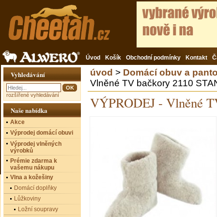
Úvod
Košík
Obchodní podmínky
Kontakt
Č
úvod
>
Domácí obuv a panto
Vyhledávání
Vlněné TV bačkory 2110 ST
rozšířené vyhledávání
VÝPRODEJ - Vlněné TV
Naše nabídka
Akce
Výprodej domácí obuvi
Výprodej vlněných
výrobků
Prémie zdarma k
vašemu nákupu
Vlna a kožešiny
Domácí doplňky
Lůžkoviny
Ložní soupravy