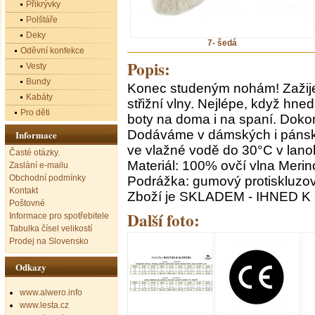
Přikrývky
Polštáře
Deky
7- šedá
Oděvní konfekce
Popis:
Vesty
Bundy
Konec studeným nohám! Zažijet
Kabáty
střižní vlny. Nejlépe, když hn
Pro děti
boty na doma i na spaní. Dokon
Dodáváme v dámských i pánský
Informace
ve vlažné vodě do 30°C v lanol
Časté otázky.
Materiál: 100% ovčí vlna Merin
Zaslání e-mailu
Obchodní podmínky
Podrážka: gumový protiskluzo
Kontakt
Zboží je SKLADEM - IHNED K
Poštovné
Další foto:
Informace pro spotřebitele
Tabulka čísel velikostí
Prodej na Slovensko
Odkazy
www.alwero.info
www.lesta.cz