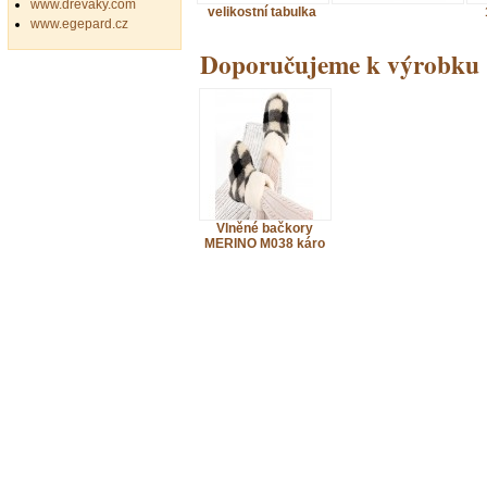
www.drevaky.com
velikostní tabulka
www.egepard.cz
Doporučujeme k výrobku
Vlněné bačkory
MERINO M038 káro