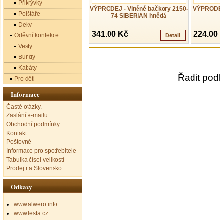
Přikrývky
VÝPRODEJ - Vlněné bačkory 2150-
VÝPRODEJ
Polštáře
74 SIBERIAN hnědá
Deky
341.00 Kč
224.00
Oděvní konfekce
Detail
Vesty
Bundy
Kabáty
Řadit pod
Pro děti
Informace
Časté otázky.
Zaslání e-mailu
Obchodní podmínky
Kontakt
Poštovné
Informace pro spotřebitele
Tabulka čísel velikostí
Prodej na Slovensko
Odkazy
www.alwero.info
www.lesta.cz