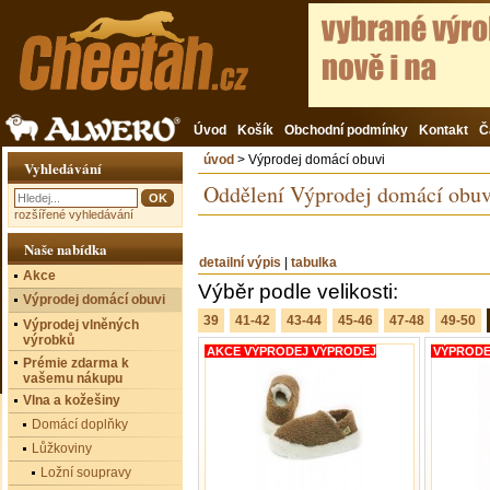
Úvod
Košík
Obchodní podmínky
Kontakt
Č
úvod
> Výprodej domácí obuvi
Vyhledávání
Oddělení Výprodej domácí obuv
rozšířené vyhledávání
Naše nabídka
detailní výpis
|
tabulka
Akce
Výběr podle velikosti:
Výprodej domácí obuvi
39
41-42
43-44
45-46
47-48
49-50
Výprodej vlněných
výrobků
AKCE VÝPRODEJ VÝPRODEJ
VÝPRODE
Prémie zdarma k
vašemu nákupu
Vlna a kožešiny
Domácí doplňky
Lůžkoviny
Ložní soupravy