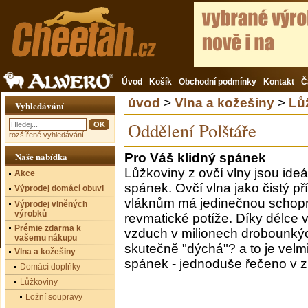
Úvod
Košík
Obchodní podmínky
Kontakt
Č
úvod
>
Vlna a kožešiny
>
Lů
Vyhledávání
Oddělení Polštáře
rozšířené vyhledávání
Naše nabídka
Pro Váš klidný spánek
Lůžkoviny z ovčí vlny jsou ide
Akce
spánek. Ovčí vlna jako čistý př
Výprodej domácí obuvi
vláknům má jedinečnou schopn
Výprodej vlněných
výrobků
revmatické potíže. Díky délce 
Prémie zdarma k
vzduch v milionech drobounkých
vašemu nákupu
skutečně "dýchá"? a to je velmi
Vlna a kožešiny
spánek - jednoduše řečeno v zi
Domácí doplňky
Lůžkoviny
Ložní soupravy