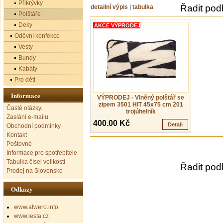
Přikrývky
Řadit pod
detailní výpis
|
tabulka
Polštáře
Deky
AKCE VÝPRODEJ
Oděvní konfekce
Vesty
Bundy
Kabáty
Pro děti
Informace
VÝPRODEJ - Vlněný polštář se
zipem 3501 HIT 45x75 cm 201
Časté otázky.
trojúhelník
Zaslání e-mailu
400.00 Kč
Detail
Obchodní podmínky
Kontakt
Poštovné
Informace pro spotřebitele
Tabulka čísel velikostí
Řadit pod
Prodej na Slovensko
Odkazy
www.alwero.info
www.lesta.cz