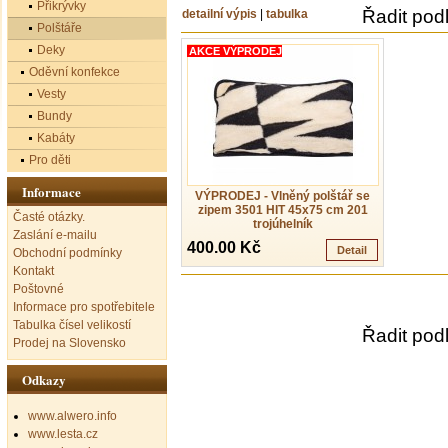
Přikrývky
Řadit pod
detailní výpis
|
tabulka
Polštáře
Deky
AKCE VÝPRODEJ
Oděvní konfekce
Vesty
Bundy
Kabáty
Pro děti
Informace
VÝPRODEJ - Vlněný polštář se
zipem 3501 HIT 45x75 cm 201
Časté otázky.
trojúhelník
Zaslání e-mailu
400.00 Kč
Detail
Obchodní podmínky
Kontakt
Poštovné
Informace pro spotřebitele
Tabulka čísel velikostí
Řadit pod
Prodej na Slovensko
Odkazy
www.alwero.info
www.lesta.cz