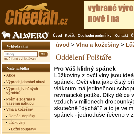
Úvod
Košík
Obchodní podmínky
Kontakt
Č
úvod
>
Vlna a kožešiny
>
Lů
Vyhledávání
Oddělení Polštáře
rozšířené vyhledávání
Naše nabídka
Pro Váš klidný spánek
Lůžkoviny z ovčí vlny jsou ide
Akce
spánek. Ovčí vlna jako čistý př
Výprodej domácí obuvi
vláknům má jedinečnou schopn
Výprodej vlněných
výrobků
revmatické potíže. Díky délce 
Prémie zdarma k
vzduch v milionech drobounkých
vašemu nákupu
skutečně "dýchá"? a to je velmi
Vlna a kožešiny
spánek - jednoduše řečeno v zi
Domácí doplňky
Lůžkoviny
Ložní soupravy