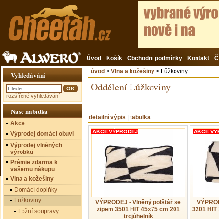
Úvod
Košík
Obchodní podmínky
Kontakt
Č
úvod
>
Vlna a kožešiny
> Lůžkoviny
Vyhledávání
Oddělení Lůžkoviny
rozšířené vyhledávání
Naše nabídka
detailní výpis
|
tabulka
Akce
AKCE VÝPRODEJ
AKCE VÝ
Výprodej domácí obuvi
Výprodej vlněných
výrobků
Prémie zdarma k
vašemu nákupu
Vlna a kožešiny
Domácí doplňky
Lůžkoviny
VÝPRODEJ - Vlněný polštář se
VÝPRODE
zipem 3501 HIT 45x75 cm 201
3201 HIT 
Ložní soupravy
trojúhelník