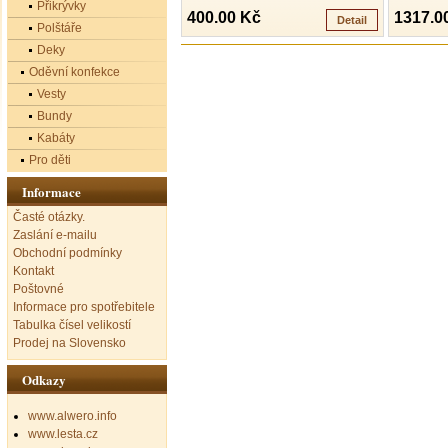
Přikrývky
400.00 Kč
1317.0
Detail
Polštáře
Deky
Oděvní konfekce
Vesty
Bundy
Kabáty
Pro děti
Informace
Časté otázky.
Zaslání e-mailu
Obchodní podmínky
Kontakt
Poštovné
Informace pro spotřebitele
Tabulka čísel velikostí
Prodej na Slovensko
Odkazy
www.alwero.info
www.lesta.cz