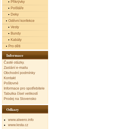
Přikrývky
Polštáře
Deky
Oděvní konfekce
Vesty
Bundy
Kabáty
Pro děti
Informace
Časté otázky.
Zaslání e-mailu
Obchodní podmínky
Kontakt
Poštovné
Informace pro spotřebitele
Tabulka čísel velikostí
Prodej na Slovensko
Odkazy
www.alwero.info
www.lesta.cz