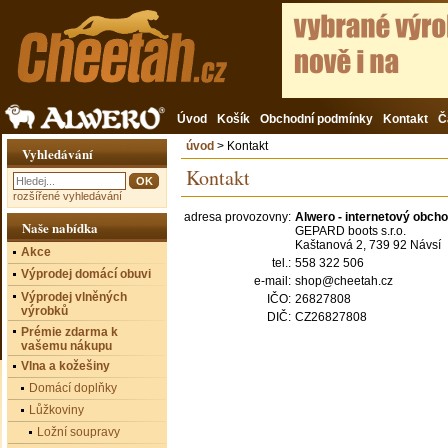
Úvod
Košík
Obchodní podmínky
Kontakt
Č
úvod
> Kontakt
Vyhledávání
Kontakt
rozšířené vyhledávání
adresa provozovny:
Alwero - internetový obch
Naše nabídka
GEPARD boots s.r.o.
Kaštanová 2, 739 92 Návsí
Akce
tel.:
558 322 506
Výprodej domácí obuvi
e-mail:
shop@cheetah.cz
Výprodej vlněných
IČO:
26827808
výrobků
DIČ:
CZ26827808
Prémie zdarma k
vašemu nákupu
Vlna a kožešiny
Domácí doplňky
Lůžkoviny
Ložní soupravy