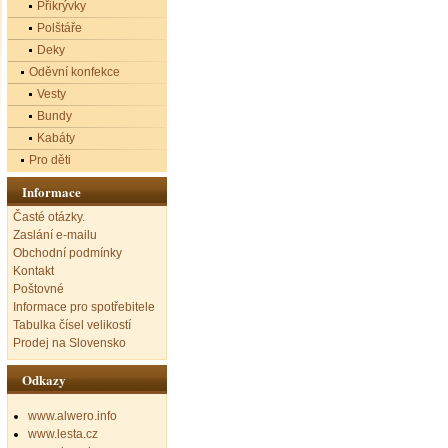
Přikrývky
Polštáře
Deky
Oděvní konfekce
Vesty
Bundy
Kabáty
Pro děti
Informace
Časté otázky.
Zaslání e-mailu
Obchodní podmínky
Kontakt
Poštovné
Informace pro spotřebitele
Tabulka čísel velikostí
Prodej na Slovensko
Odkazy
www.alwero.info
www.lesta.cz