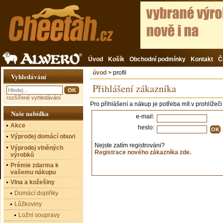
Úvod
Košík
Obchodní podmínky
Kontakt
Č
úvod
> profil
Vyhledávání
Přihlášení zákazníka
rozšířené vyhledávání
Pro přihlášení a nákup je potřeba mít v prohlížeč
Naše nabídka
e-mail:
Akce
heslo:
Výprodej domácí obuvi
Nejste zatím registrováni?
Výprodej vlněných
Registrace nového zákazníka zde.
výrobků
Prémie zdarma k
vašemu nákupu
Vlna a kožešiny
Domácí doplňky
Lůžkoviny
Ložní soupravy