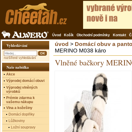
Úvod
Košík
Obchodní podmínky
Kontakt
Č
úvod
>
Domácí obuv a panto
Vyhledávání
MERINO M038 káro
rozšířené vyhledávání
Vlněné bačkory MERI
Naše nabídka
Akce
Výprodej domácí obuvi
Výprodej vlněných
výrobků
Prémie zdarma k
vašemu nákupu
Vlna a kožešiny
Domácí doplňky
Lůžkoviny
Ložní soupravy