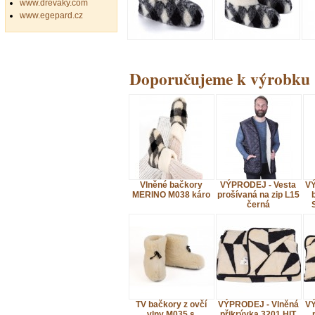
www.drevaky.com
www.egepard.cz
Doporučujeme k výrobku
Vlněné bačkory
VÝPRODEJ - Vesta
VÝ
MERINO M038 káro
prošívaná na zip L15
černá
TV bačkory z ovčí
VÝPRODEJ - Vlněná
VÝ
vlny M035 s
přikrývka 3201 HIT