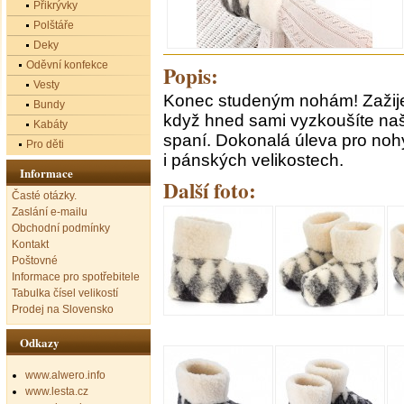
Přikrývky
Polštáře
Deky
Oděvní konfekce
Popis:
Vesty
Konec studeným nohám! Zažijet
Bundy
když hned sami vyzkoušíte naš
Kabáty
spaní. Dokonalá úleva pro noh
Pro děti
i pánských velikostech.
Informace
Další foto:
Časté otázky.
Zaslání e-mailu
Obchodní podmínky
Kontakt
Poštovné
Informace pro spotřebitele
Tabulka čísel velikostí
Prodej na Slovensko
Odkazy
www.alwero.info
www.lesta.cz