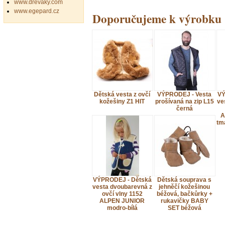
www.drevaky.com
www.egepard.cz
Doporučujeme k výrobku
Dětská vesta z ovčí
VÝPRODEJ - Vesta
VÝ
kožešiny Z1 HIT
prošívaná na zip L15
ve
černá
A
tm
VÝPRODEJ - Dětská
Dětská souprava s
vesta dvoubarevná z
jehněčí kožešinou
ovčí vlny 1152
béžová, bačkůrky +
ALPEN JUNIOR
rukavičky BABY
modro-bílá
SET béžová