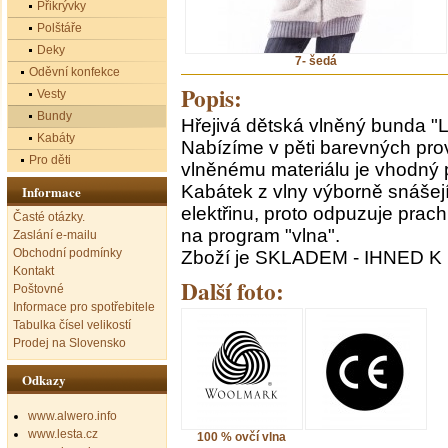
Přikrývky
Polštáře
Deky
7- šedá
Oděvní konfekce
Popis:
Vesty
Bundy
Hřejivá dětská vlněný bunda "
Kabáty
Nabízíme v pěti barevných prov
Pro děti
vlněnému materiálu je vhodný p
Kabátek z vlny výborně snášejí
Informace
elektřinu, proto odpuzuje prac
Časté otázky.
na program "vlna".
Zaslání e-mailu
Obchodní podmínky
Zboží je SKLADEM - IHNED K
Kontakt
Další foto:
Poštovné
Informace pro spotřebitele
Tabulka čísel velikostí
Prodej na Slovensko
Odkazy
www.alwero.info
www.lesta.cz
100 % ovčí vlna