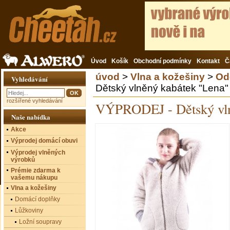
Úvod
Košík
Obchodní podmínky
Kontakt
Č
úvod
>
Vlna a kožešiny
>
Od
Vyhledávání
Dětský vlněný kabátek "Len
rozšířené vyhledávání
VÝPRODEJ - Dětský vln
Naše nabídka
Akce
Výprodej domácí obuvi
Výprodej vlněných
výrobků
Prémie zdarma k
vašemu nákupu
Vlna a kožešiny
Domácí doplňky
Lůžkoviny
Ložní soupravy